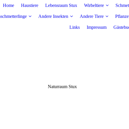
Home
Haustiere
Lebensraum Stux
Wirbeltiere
Schmett
nschmetterlinge
Andere Insekten
Andere Tiere
Pflanz
Links
Impressum
Gästebu
Naturraum Stux