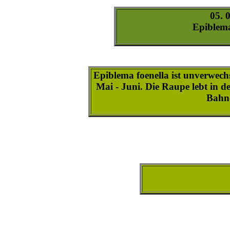
epiblema_costipunctana-1
epiblema_costipunctana-2