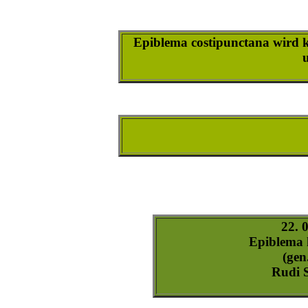
epiblema_hepaticana-1
epiblema_hepaticana-2