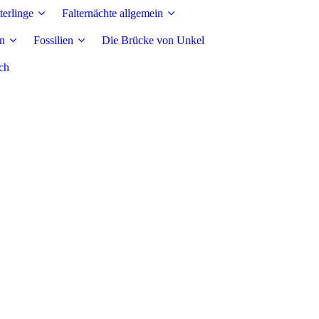
erlinge
Falternächte allgemein
en
Fossilien
Die Brücke von Unkel
ch