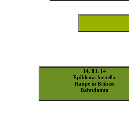
epiblema_foenella_raupe-1
epiblema_foenella_raupe-2
epiblema_foenella_raupe-3
epiblema_foenella-2
epiblema_foenella-6